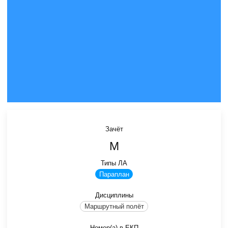
Зачёт
М
Типы ЛА
Параплан
Дисциплины
Маршрутный полёт
Номер(а) в ЕКП