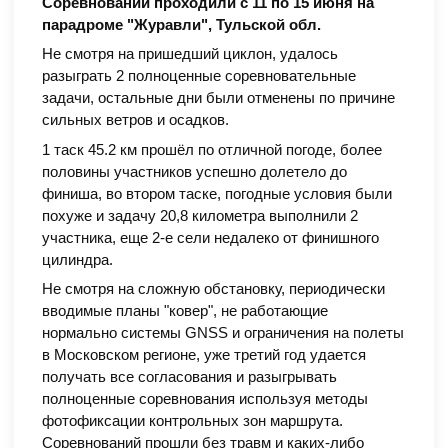
Соревнований проходили с 11 по 15 июня на
парадроме "Журавли", Тульской обл.
Не смотря на пришедший циклон, удалось
разыграть 2 полноценные соревновательные
задачи, остальные дни были отменены по причине
сильных ветров и осадков.
1 таск 45.2 км прошёл по отличной погоде, более
половины участников успешно долетело до
финиша, во втором таске, погодные условия были
похуже и задачу 20,8 километра выполнили 2
участника, еще 2-е сели недалеко от финишного
цилиндра.
Не смотря на сложную обстановку, периодически
вводимые планы "ковер", не работающие
нормально системы GNSS и ограничения на полеты
в Московском регионе, уже третий год удается
получать все согласования и разыгрывать
полноценные соревнования используя методы
фотофиксации контрольных зон маршрута.
Соревнований прошли без травм и каких-либо