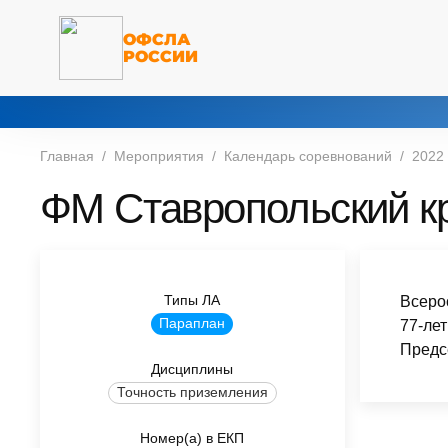
ОФСЛА
РОССИИ
Главная
Мероприятия
Календарь соревнований
2022
ФМ Ставропольский к
Типы ЛА
Всеро
Параплан
77-ле
Предс
Дисциплины
Точность приземления
Номер(а) в ЕКП