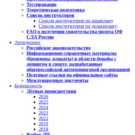
Тестирование
Теоретическая подготовка
Список инструкторов
Список инструкторов по параплану
Список инструкторов по дельтаплану
FAQ о получении свидетельства пилота ОФ
СЛА России
Антидопинг
Российское законодательство
Информационно-справочные материалы
(брошюры, плакаты) в области борьбы с
допингом в спорте, разработанные
общероссийской антидопинговой организацией
Полезные ссылки на официальные сайты
Международные документы
Безопасность
Лётные происшествия
2026
2025
2024
2023
2022
2019
2018
Разбор ЛП