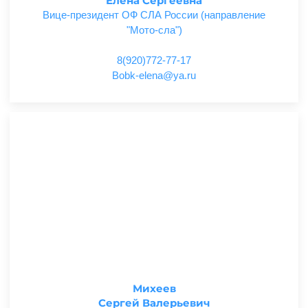
Елена Сергеевна
Вице-президент ОФ СЛА России (направление
"Мото-сла")
8(920)772-77-17
ur.ay@anele-kboB
Михеев
Сергей Валерьевич