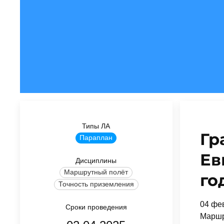
Типы ЛА
Гр
Параплан
Ев
Дисциплины
Маршрутный полёт
го
Точность приземления
04 фев
Сроки проведения
Маршр