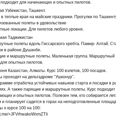
 подходит для начинающих и опытных пилотов.
ая Узбекистан, Ташкент.
в теплые края на майские праздники. Прогулки по Ташкенту
изованные полеты в удовольствие
етные локации. Для пилотов любого уровня.
 мая Таджикистан
утные полеты вдоль Гиссарского хребта. Памир- Алтай. Ст
ки в районе Душанбе.
ие и маршрутные полеты. Маленькая группа. Маршрутный 
 для опытных пилотов.
юня Казахстан, Алматы. Курс 100 взлетов, 100 посадок.
ы проходят на дельтадроме "Ушконур".
грамме отработка устойчивых навыков старта и посадки в р
иях. А также парящие и маршрутные полеты. Курс подходит
ающих и опытных пилотов. Полезен тем, кто собирается лет
и и планирует садится в горах на неподготовленные площад
 о курсе 100 на 100:
//t.me/+JFVrhwakoWxmZTli