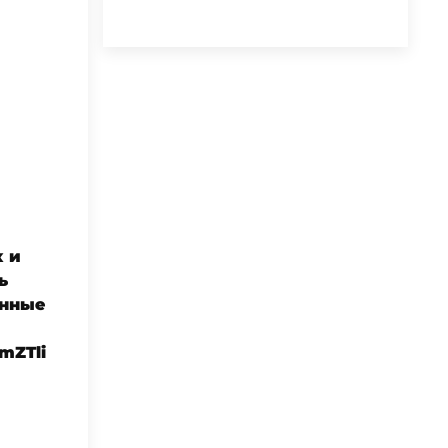
 и
ь
енные
mZTli