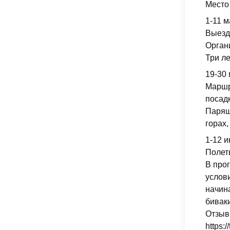
Место
1-11 м
Выезд 
Орган
Три л
19-30
Маршр
посад
Парящ
горах,
1-12 и
Полет
В про
услов
начин
бивак
Отзывы
https: