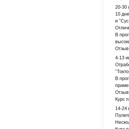
20-30 
10 дн
и "Су
Отлич
В про
высоки
Отзыв
4-13 
Отраб
"Токто
В про
приме
Отзывы
Курс п
14-24 
Полет
Неско