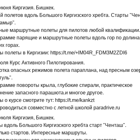
июня Киргизия. Бишкек.
ей полетов вдоль Большого Киргизского хребта. Старты "Че
самыр".
ные маршрутные полеты для пилотов любой квалификации
грамме парящие и маршрутные полеты вдоль гор по долина
х горах.
ы полеты в Киргизии: https://t.me/+lM04R_FDM3M2ZDI6
июля Курс Активного Пилотирования.
отка опасных режимов полета параплана, над пресным озе
гуль".
грамме повороты крыла, глубокие спирали, практическое
нение запасного парашюта.и многое другое.
 о курсе смотрите тут: https://t.me/kankzt
роводиться совместно с летной школой paradrive.ru
июля Киргизия, Бишкек.
ы вдоль Большого Киргизского хребта старт "Ченташ".
лько стартов. Интересные маршруты.