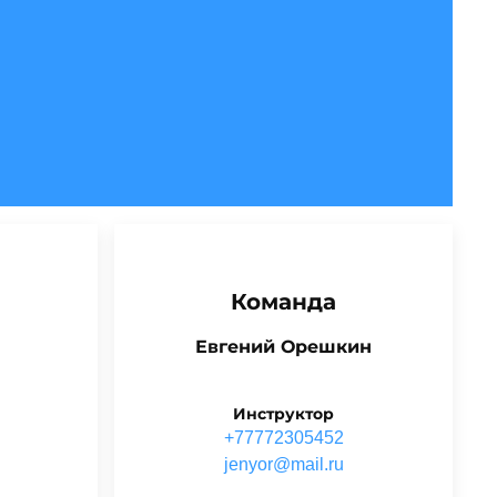
Команда
Евгений Орешкин
Инструктор
+77772305452
ur.liam@roynej