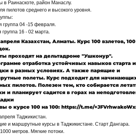
ы в Раинаскоте, район Манаслу.
ля пилотов среднего и высокого уровня.
руппы:
 группа 04 -15 февраля.
 группа 16 - 02 марта.
 апреля Казахстан, Алматы. Курс 100 взлетов, 100
док.
ты проходят на дельтадроме "Ушконур".
ограмме отработка устойчивых навыков старта и
дки в разных условиях. А также парящие и
рутные полеты. Курс подходит для начинающих
ных пилотов. Полезен тем, кто собирается летат
ки и планирует садится в горах на неподготовл
адки
ы о курсе 100 на 100: https://t.me/+JFVrhwakoWx
 апреля Таджикистан.
ие и маршрутные курсы в Таджикистане. Старт Дангара.
1000 метров. Мягкие потоки.