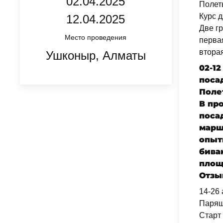
02.04.2025
Полет
Курс д
12.04.2025
Две г
Место проведения
первая
вторая
Ушконыр, Алматы
02-12
поса
Поле
В пр
поса
марш
опыт
бива
площ
Отзыв
14-26
Парящ
Старт 