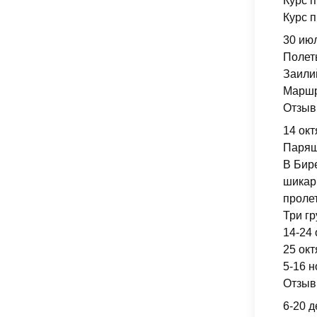
Курс 
Курс п
30 июл
Полет
Заилий
Маршр
Отзыв
14 окт
Парящ
В Бире
шикарн
проле
Три гр
14-24
25 окт
5-16 
Отзыв
6-20 д