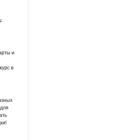
.
арты и
курс в
азных
 для
ать
ки!