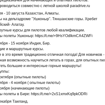
предназначен для начинающих и опытных пилотов.
роводиться совместно с летной школой paradrive.ru
я - 10 августа Казахстан, Алматы.
ы на дельтадроме "Ушконыр". Тяншанские горы. Хребет
ский- Алатау.
утные курсы для пилотов любой квалификации.
ы полеты Ушконыр: https://t.me/+9HsYOdlkmCA4ZWFi
ября - 15 ноября Индия, Бир.
ие и маршрутные курсы.
 в это время традиционно отличная погода! Для новичков -
ая возможность научиться летать в горах, для опытных пил
теть большие и интересные горные маршруты!
уппы:
 октября (опытные пилоты)
ября - 4 ноября ( опытные пилоты)
ноября (начинающие пилоты)
ы полеты в Бире: https://t.me/+2xS1xmxKq9pkODRi
екабря Таиланд.