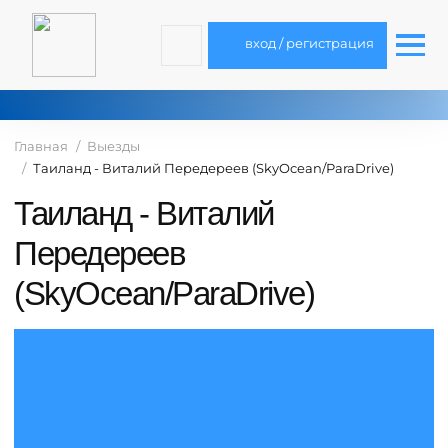
вход / регистрация
Главная
Выезды
Таиланд - Виталий Передереев (SkyOcean/ParaDrive)
Таиланд - Виталий
Передереев
(SkyOcean/ParaDrive)